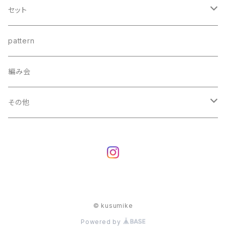
Fingering
セット
Sock75
Sport
引き揃えセット
pattern
kirakira sock75
Special Sock
Lace
色合わせセット
編み会
Merino Fingering
Merino silk
その他
Sock85
Baby alpaca
巾着
Merino Silk
Kid mohair silk NEW
ピンバッチ
くつ下セット
Bluefaced Leicester Lustre
お楽しみセット
© kusumike
single fingering
Alpaca silk
Powered by